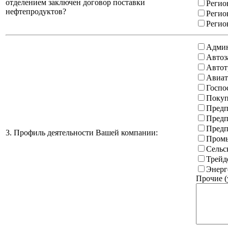
отделением заключен договор поставки
Регио
нефтепродуктов?
Регио
Регио
Админ
Автоз
Автот
Авиат
Госпо
Покуп
Предп
Предп
Предп
3. Профиль деятельности Вашей компании:
Промы
Сельс
Трейд
Энерг
Прочие (