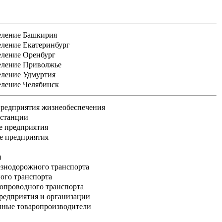
еление Башкирия
еление Екатеринбург
еление Оренбург
еление Приволжье
еление Удмуртия
еление Челябинск
редприятия жизнеобеспечения
 станции
е предприятия
е предприятия
и
знодорожного транспорта
ого транспорта
опроводного транспорта
едприятия и организации
нные товаропроизводители