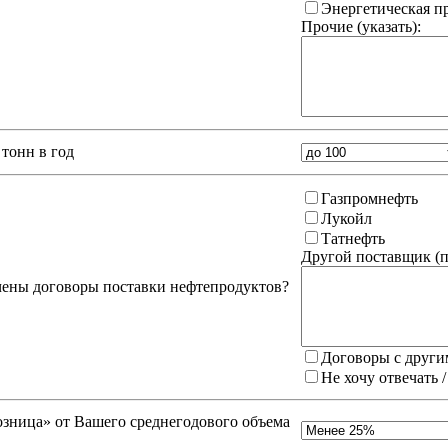
Энергетическая 
Прочие (указать):
тонн в год
Газпромнефть
Лукойл
Татнефть
Другой поставщик (
п
чены договоры поставки нефтепродуктов?
Договоры с други
Не хочу отвечать 
зница» от Вашего среднегодового объема