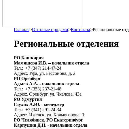
Главная
>
Оптовые продажи
>
Контакты
>
Региональные отд
Региональные отделения
РО Башкирия
Мамяшева И.В. – начальник отдела
Тел.:
+7 (347) 214-47-24
Адрес:
г. Уфа, ул. Бессонова, д. 2
РО Оренбург
Адыев А.А. - начальник отдела
Тел.:
+7 (353) 237-21-48
Адрес:
г. Оренбург, ул. Чкалова, 43а
РО Удмуртия
Глухих А.Ю. - менеджер
Тел.:
+7 (341) 291-24-34
Адрес:
г. Ижевск, ул. Холмогорова, 3
РО Челябинск, РО Екатеринбург
Карпушин Д.Н. - начальник отдела