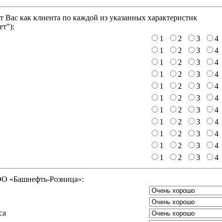
 Вас как клиента по каждой из указанных характеристик
ет"
):
1
2
3
4
1
2
3
4
1
2
3
4
1
2
3
4
1
2
3
4
1
2
3
4
1
2
3
4
1
2
3
4
1
2
3
4
1
2
3
4
1
2
3
4
ООО «Башнефть-Розница»:
са