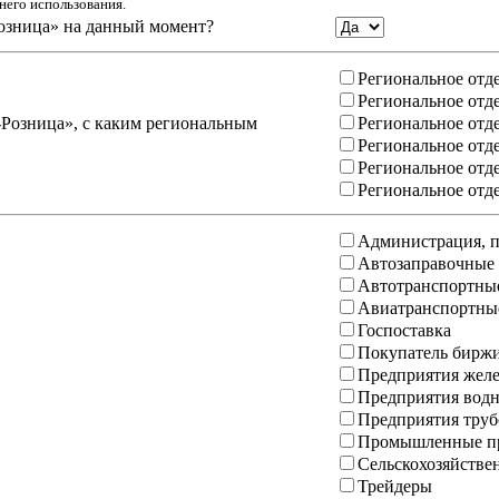
него использования.
озница» на данный момент?
Региональное отд
Региональное отд
-Розница», с каким региональным
Региональное отд
Региональное отд
Региональное отд
Региональное отд
Администрация, п
Автозаправочные
Автотранспортны
Авиатранспортны
Госпоставка
Покупатель бирж
Предприятия желе
Предприятия водн
Предприятия труб
Промышленные пр
Сельскохозяйстве
Трейдеры