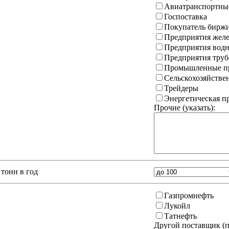
Авиатранспортны
Госпоставка
Покупатель бирж
Предприятия желе
Предприятия водн
Предприятия труб
Промышленные пр
Сельскохозяйстве
Трейдеры
Энергетическая 
Прочие (указать):
тонн в год
Газпромнефть
Лукойл
Татнефть
Другой поставщик (
п