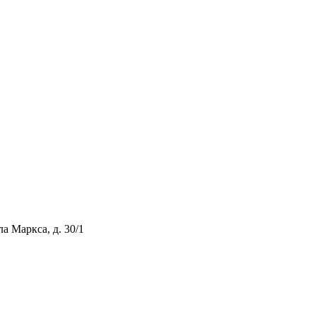
ла Маркса, д. 30/1
тивному мошенничеству и вовлечению в коррупционную деятел