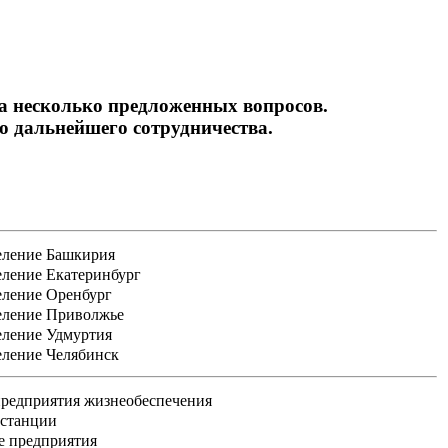
на несколько предложенных вопросов.
 дальнейшего сотрудничества.
еление Башкирия
еление Екатеринбург
еление Оренбург
еление Приволжье
еление Удмуртия
еление Челябинск
редприятия жизнеобеспечения
 станции
е предприятия