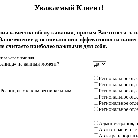
Уважаемый Клиент!
ния качества обслуживания, просим Вас ответить 
Ваше мнение для повышения эффективности нашего
ые считаете наиболее важными для себя.
него использования.
озница» на данный момент?
Региональное отд
Региональное отд
-Розница», с каким региональным
Региональное отд
Региональное отд
Региональное отд
Региональное отд
Администрация, п
Автозаправочные
Автотранспортны