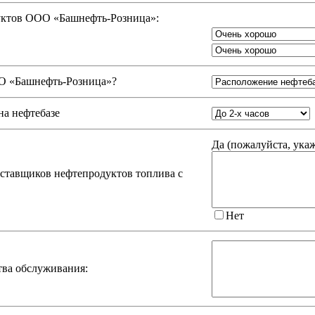
дуктов ООО «Башнефть-Розница»:
 «Башнефть-Розница»
?
на нефтебазе
Да (
пожалуйста, ука
оставщиков нефтепродуктов топлива с
Нет
тва обслуживания: