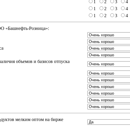
1
2
3
4
1
2
3
4
1
2
3
4
ООО «Башнефть-Розница»:
са
аличия объемов и базисов отпуска
одуктов мелким оптом на бирже