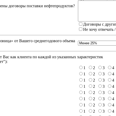
чены договоры поставки нефтепродуктов?
Договоры с други
Не хочу отвечать 
зница» от Вашего среднегодового объема
 Вас как клиента по каждой из указанных характеристик
ет"
):
1
2
3
4
1
2
3
4
1
2
3
4
1
2
3
4
1
2
3
4
1
2
3
4
1
2
3
4
1
2
3
4