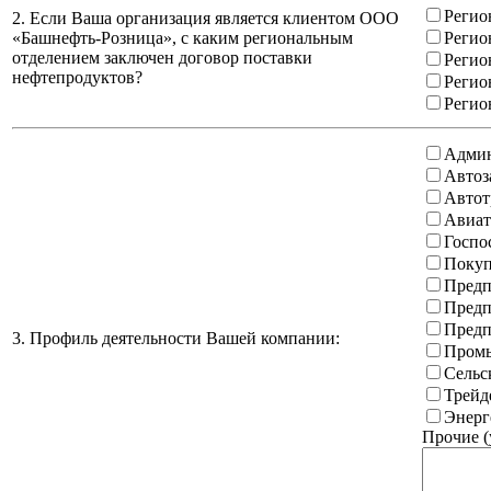
Регио
2. Если Ваша организация является клиентом ООО
«Башнефть-Розница», с каким региональным
Регио
отделением заключен договор поставки
Регио
нефтепродуктов?
Регио
Регио
Админ
Автоз
Автот
Авиат
Госпо
Покуп
Предп
Предп
Предп
3. Профиль деятельности Вашей компании:
Промы
Сельс
Трейд
Энерг
Прочие (