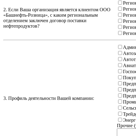
Регио
Регио
2. Если Ваша организация является клиентом ООО
«Башнефть-Розница», с каким региональным
Регио
отделением заключен договор поставки
Регио
нефтепродуктов?
Регио
Регио
Админ
Автоз
Автот
Авиат
Госпо
Покуп
Предп
Предп
Предп
3. Профиль деятельности Вашей компании:
Промы
Сельс
Трейд
Энерг
Прочие (